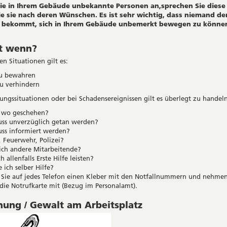
Sie in Ihrem Gebäude unbekannte Personen an,sprechen Sie diese
ie sie nach deren Wünschen. Es ist sehr wichtig, dass niemand de
 bekommt, sich in Ihrem Gebäude unbemerkt bewegen zu könne
st wenn?
hen Situationen gilt es:
u bewahren
u verhindern
ungssituationen oder bei Schadensereignissen gilt es überlegt zu handel
t wo geschehen?
ss unverzüglich getan werden?
ss informiert werden?
, Feuerwehr, Polizei?
ich andere Mitarbeitende?
h allenfalls Erste Hilfe leisten?
 ich selber Hilfe?
 Sie auf jedes Telefon einen Kleber mit den Notfallnummern und nehmen
ie Notrufkarte mit (Bezug im Personalamt).
ung / Gewalt am Arbeitsplatz