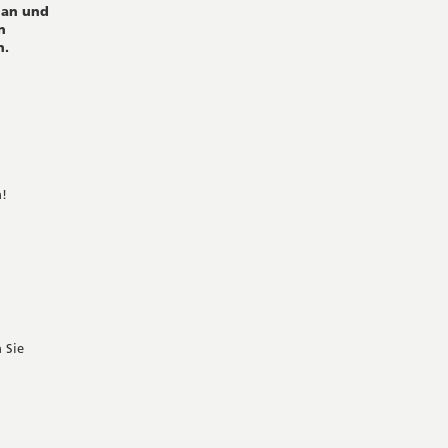
 an und
n
n.
n!
 Sie