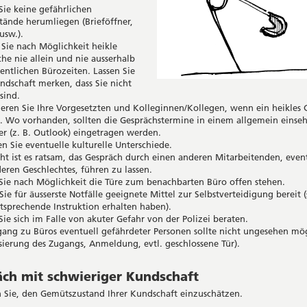
Sie keine gefährlichen
ände herumliegen (Brieföffner,
usw.).
Sie nach Möglichkeit heikle
he nie allein und nie ausserhalb
entlichen Bürozeiten. Lassen Sie
ndschaft merken, dass Sie nicht
 sind.
eren Sie Ihre Vorgesetzten und Kolleginnen/Kollegen, wenn ein heikles 
. Wo vorhanden, sollten die Gesprächstermine in einem allgemein einse
r (z. B. Outlook) eingetragen werden.
n Sie eventuelle kulturelle Unterschiede.
cht ist es ratsam, das Gespräch durch einen anderen Mitarbeitenden, even
eren Geschlechtes, führen zu lassen.
Sie nach Möglichkeit die Türe zum benachbarten Büro offen stehen.
Sie für äusserste Notfälle geeignete Mittel zur Selbstverteidigung bereit (
tsprechende Instruktion erhalten haben).
Sie sich im Falle von akuter Gefahr von der Polizei beraten.
ang zu Büros eventuell gefährdeter Personen sollte nicht ungesehen mög
sierung des Zugangs, Anmeldung, evtl. geschlossene Tür).
ch mit schwieriger Kundschaft
 Sie, den Gemütszustand Ihrer Kundschaft einzuschätzen.