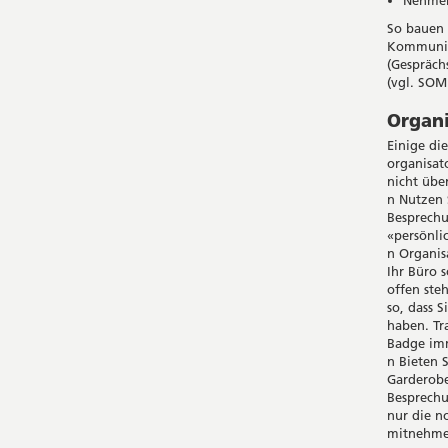
So bauen 
Kommunika
(Gespräch
(vgl. SOM
Organ
Einige di
organisat
nicht über
n Nutzen 
Besprechu
«persönli
n Organis
Ihr Büro 
offen steh
so, dass 
haben. Tr
Badge imm
n Bieten 
Garderobe
Besprechu
nur die n
mitnehmen