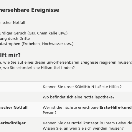
ersehbare Ereignisse
ischer Notfall
rdiger Geruch (Gas, Chemikalie usw.)
ung durch Dritte
atastrophen (Erdbeben, Hochwasser usw.)
lft mir?
e, wie Sie auf eines dieser unvorhersehbaren Ereignisse reagieren müssen
, wo Sie erforderliche Hilfsmittel finden?
Kennen Sie unser SOMIHA N1 «Erste Hilfe»?
Wo befindet sich eine Notfallapotheke?
ischer Notfall
Wer ist die nächste erreichbare
Erste-Hilfe-kund
Person?
merkwürdiger
Kennen Sie das Notfallkonzept in Ihrem Gebäud
Wissen Sie, an wen Sie sich wenden müssen?