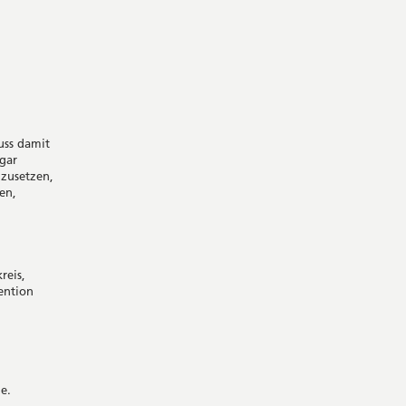
uss damit
 gar
hzusetzen,
en,
reis,
ention
e.