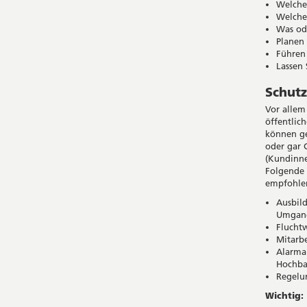
Welches
Welche
Was ode
Planen
Führen
Lassen 
Schutz
Vor allem
öffentlic
können ge
oder gar 
(Kundinne
Folgende
empfohle
Ausbil
Umgang
Flucht
Mitarb
Alarman
Hochba
Regelu
Wichtig: