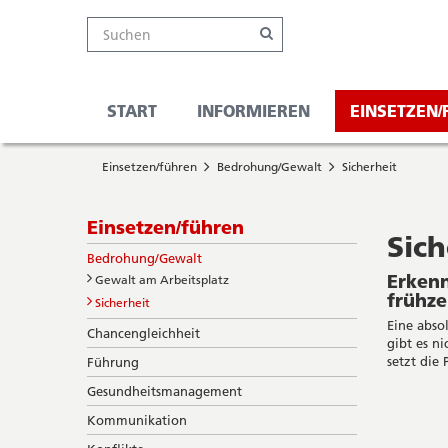
Kanton
Suche
Online-
Navigation
Hauptnavigation
Service-
Suchen
Schalter
Navigation
Solothurn
Wichtige
und
Seiten
Suche
START
INFORMIEREN
EINSETZEN
Sie
Startseite
befinden
Einsetzen/führen
Bedrohung/Gewalt
Sicherheit
Hauptnavigation
sich
Inhalt
hier
Sitemap
Subnavigation
Einsetzen/führen
Suche
Sich
Bedrohung/Gewalt
Erken
Gewalt am Arbeitsplatz
frühze
Sicherheit
Eine abso
Chancengleichheit
gibt es n
setzt die 
Führung
Gesundheitsmanagement
Kommunikation