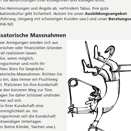
Sie Hemmungen und Ängste ab, verhindern Tabus. Ihre gute
tionskultur gibt Sicherheit. Nutzen Sie unser
Ausbildungsangebot
sführung, Umgang mit schwierigen Kunden usw.) und unser
Beratungs
IHA N2)
isatorische Massnahmen
eser Anregungen werden sich aus
orischen oder finanziellen Gründen
all realisieren lassen.
Sie, wenn möglich,
ngszimmer und nicht Ihr
ches» Büro für Gespräche.
atorische Massnahmen: Richten Sie
so ein, dass immer ein Fluchtweg
t. Platzieren Sie Ihre Kundschaft
Sie den kürzeren Weg zur Türe
agen Sie daher Schlüssel und/oder
er auf sich.
Sie Ihrer Kundschaft eine
nmöglichkeit an. Ins
ngszimmer soll die Kundschaft
otwendigen Unterlagen
 (keine Kleider, Taschen usw.).