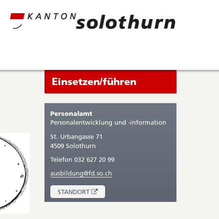
Seitenleiste
Sie
Einsetzen/führen
befinden
sich
Personalamt
gerade
Personalentwicklung und -information
in:
St. Urbangasse 71
4509 Solothurn
Telefon 032 627 20 99
ausbildung@fd.so.ch
ÖFFNET
STANDORT
IN
NEUEM
FENSTER