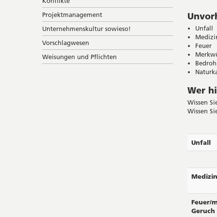
Konflikte
Projektmanagement
Unvorh
Unfall
Unternehmenskultur sowieso!
Medizin
Vorschlagwesen
Feuer
Merkwü
Weisungen und Pflichten
Bedroh
Naturk
Wer hi
Wissen Si
Wissen Sie
Unfall
Medizin
Feuer/
Geruch