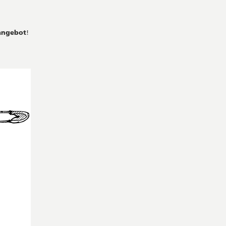
angebot
!