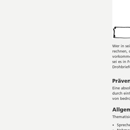
Wer in se
rechnen, d
vorkommen
sei es in
Drohbrief
Präve
Eine absol
durch ein
von bedro
Allge
Thematisi
Spreche
Nehmen