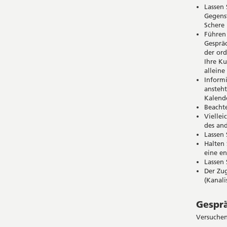
Lassen 
Gegenst
Schere 
Führen 
Gespräc
der ord
Ihre Ku
alleine
Informi
ansteht
Kalende
Beachte
Viellei
des and
Lassen 
Halten 
eine en
Lassen 
Der Zug
(Kanali
Gesprä
Versuchen