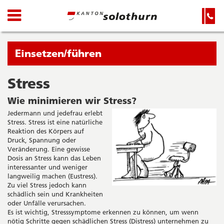
Kanton
Navigation
Hauptnavigation
Service-
Navigation
Solothurn
und
Wichtige
Suche
Seiten
Sie
Einsetzen/führen
befinden
sich
Stress
Startseite
Hauptnavigation
gerade
Inhalt
Wie minimieren wir Stress?
in:
Sitemap
Jedermann und jedefrau erlebt
Suche
Stress. Stress ist eine natürliche
Reaktion des Körpers auf
Druck, Spannung oder
Veränderung. Eine gewisse
Dosis an Stress kann das Leben
interessanter und weniger
langweilig machen (Eustress).
Zu viel Stress jedoch kann
schädlich sein und Krankheiten
oder Unfälle verursachen.
Es ist wichtig, Stresssymptome erkennen zu können, um wenn
nötig Schritte gegen schädlichen Stress (Distress) unternehmen zu