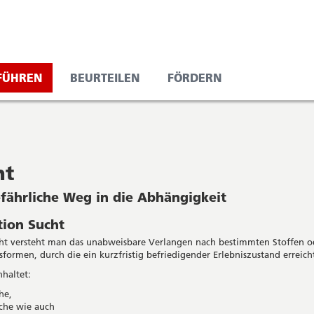
/FÜHREN
BEURTEILEN
FÖRDERN
ht
fährliche Weg in die Abhängigkeit
tion Sucht
ht versteht man das unabweisbare Verlangen nach bestimmten Stoffen o
sformen, durch die ein kurzfristig befriedigender Erlebniszustand erreich
nhaltet:
he,
che wie auch