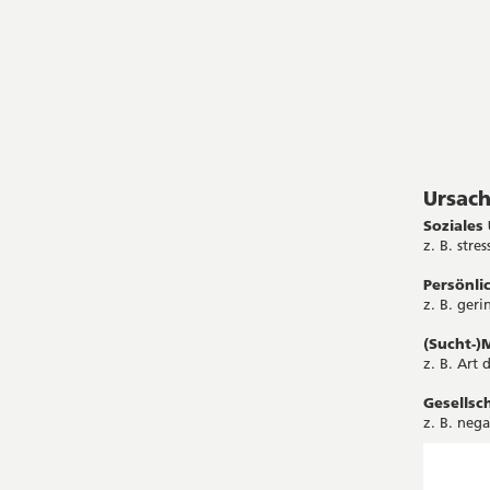
Ursac
Soziales
z. B. stre
Persönli
z. B. ger
(Sucht-)M
z. B. Art 
Gesellsc
z. B. neg