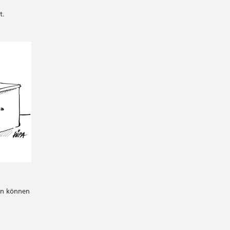
t.
en können