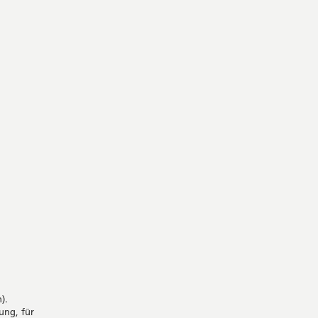
).
ung, für