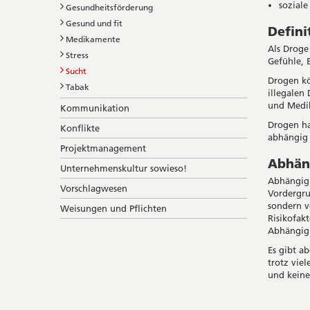
soziale
Gesundheitsförderung
Gesund und fit
Defini
Medikamente
Als Droge
Stress
Gefühle, 
Sucht
Drogen kö
Tabak
illegalen
und Medi
Kommunikation
Drogen ha
Konflikte
abhängig 
Projektmanagement
Abhän
Unternehmenskultur sowieso!
Abhängigk
Vorschlagwesen
Vordergru
sondern v
Weisungen und Pflichten
Risikofak
Abhängigk
Es gibt a
trotz vie
und keine