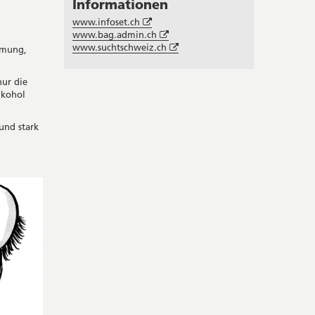
Informationen
Öffnet
www.infoset.ch
in
Öffnet
www.bag.admin.ch
neuem
in
Öffnet
www.suchtschweiz.ch
hmung,
Fenster
neuem
in
Fenster
neuem
nur die
Fenster
lkohol
und stark