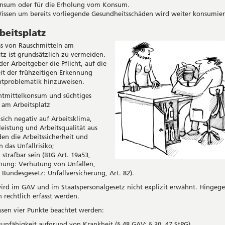
nsum oder für die Erholung vom Konsum.
issen um bereits vorliegende Gesundheitsschäden wird weiter konsumier
eitsplatz
s von Rauschmitteln am
atz ist grundsätzlich zu vermeiden.
er Arbeitgeber die Pflicht, auf die
it der frühzeitigen Erkennung
htproblematik hinzuweisen.
tmittelkonsum und süchtiges
 am Arbeitsplatz
sich negativ auf Arbeitsklima,
leistung und Arbeitsqualität aus
en die Arbeitssicherheit und
 das Unfallrisiko;
strafbar sein (BtG Art. 19a53,
nung: Verhütung von Unfällen,
, Bundesgesetz: Unfallversicherung, Art. 82).
ird im GAV und im Staatspersonalgesetz nicht explizit erwähnt. Hingeg
 rechtlich erfasst werden.
sen vier Punkte beachtet werden:
sunfähigkeit aufgrund von Krankheit (§ 48 GAV; § 30, 47 StPG).