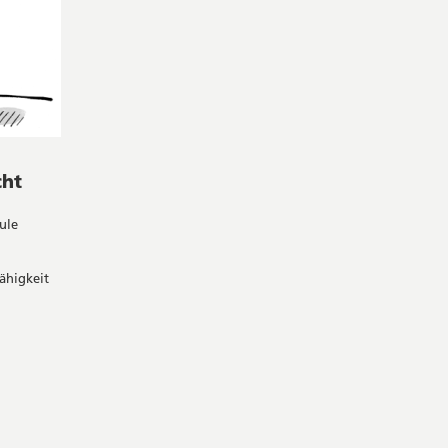
cht
hule
ähigkeit