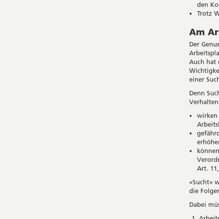
den Ko
Trotz W
Am Arb
Der Genus
Arbeitspl
Auch hat d
Wichtigke
einer Suc
Denn Such
Verhalten
wirken 
Arbeits
gefährd
erhöhen
können 
Verord
Art. 11
«Sucht» w
die Folgen
Dabei müs
Arbeit