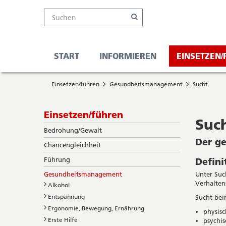
Kanton
Suche
Online-
Navigation
Hauptnavigation
Service-
Suchen
Schalter
Navigation
Solothurn
Wichtige
und
Seiten
Suche
START
INFORMIEREN
EINSETZEN
Sie
Startseite
befinden
Einsetzen/führen
Gesundheitsmanagement
Sucht
Hauptnavigation
sich
Inhalt
hier
Sitemap
Subnavigation
Einsetzen/führen
Suche
Suc
Bedrohung/Gewalt
Der ge
Chancengleichheit
Führung
Defini
Unter Suc
Gesundheitsmanagement
Verhalten
Alkohol
Entspannung
Sucht bei
Ergonomie, Bewegung, Ernährung
physisc
Erste Hilfe
psychis