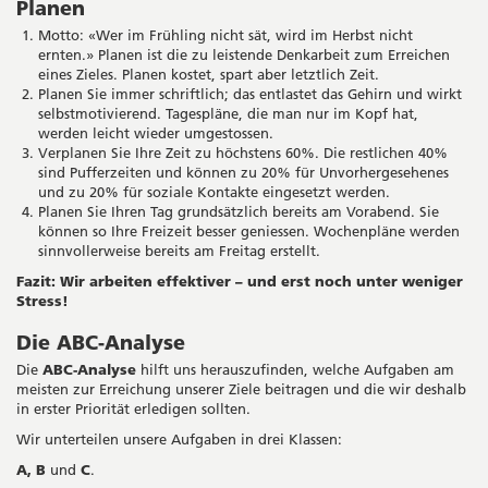
Planen
Motto: «Wer im Frühling nicht sät, wird im Herbst nicht
ernten.» Planen ist die zu leistende Denkarbeit zum Erreichen
eines Zieles. Planen kostet, spart aber letztlich Zeit.
Planen Sie immer schriftlich; das entlastet das Gehirn und wirkt
selbstmotivierend. Tagespläne, die man nur im Kopf hat,
werden leicht wieder umgestossen.
Verplanen Sie Ihre Zeit zu höchstens 60%. Die restlichen 40%
sind Pufferzeiten und können zu 20% für Unvorhergesehenes
und zu 20% für soziale Kontakte eingesetzt werden.
Planen Sie Ihren Tag grundsätzlich bereits am Vorabend. Sie
können so Ihre Freizeit besser geniessen. Wochenpläne werden
sinnvollerweise bereits am Freitag erstellt.
Fazit:
Wir arbeiten effektiver – und erst noch unter weniger
Stress!
Die ABC-Analyse
Die
ABC-Analyse
hilft uns herauszufinden, welche Aufgaben am
meisten zur Erreichung unserer Ziele beitragen und die wir deshalb
in erster Priorität erledigen sollten.
Wir unterteilen unsere Aufgaben in drei Klassen:
A, B
und
C
.