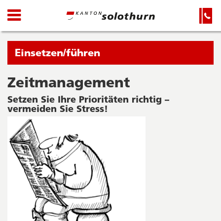
Kanton
Navigation
Hauptnavigation
Service-
Navigation
Solothurn
und
Wichtige
Suche
Seiten
Sie
Einsetzen/führen
befinden
sich
Zeitmanagement
Startseite
Hauptnavigation
gerade
Inhalt
Setzen Sie Ihre Prioritäten richtig –
in:
Sitemap
vermeiden Sie Stress!
Suche